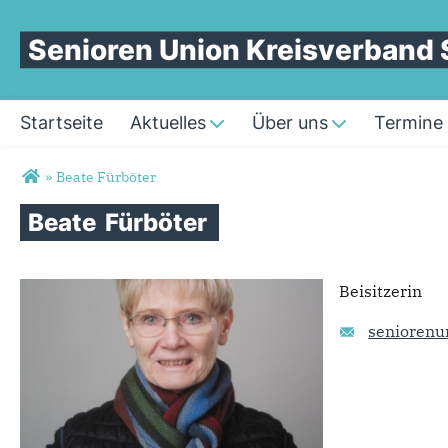
Senioren Union Kreisverband 
Startseite
Aktuelles
Über uns
Termine
Sie sind hier
»
Beate Fürböter
Beate
Fürböter
Beisitzerin
seniorenu